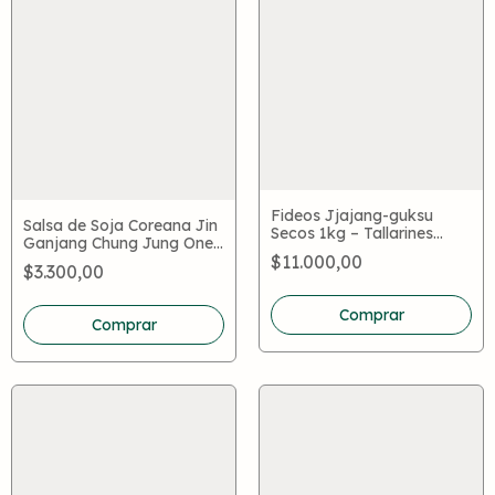
Fideos Jjajang-guksu
Salsa de Soja Coreana Jin
Secos 1kg – Tallarines
Ganjang Chung Jung One
Coreanos para
$11.000,00
200ml – Fermentada 100%
Jjajangmyeon Casero
$3.300,00