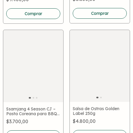
Salteados
Comprar
Salsa de Ostras Golden
Ssamjang 4 Season CJ –
Label 250g
Pasta Coreana para BBQ
y Wraps
$4.800,00
$3.700,00