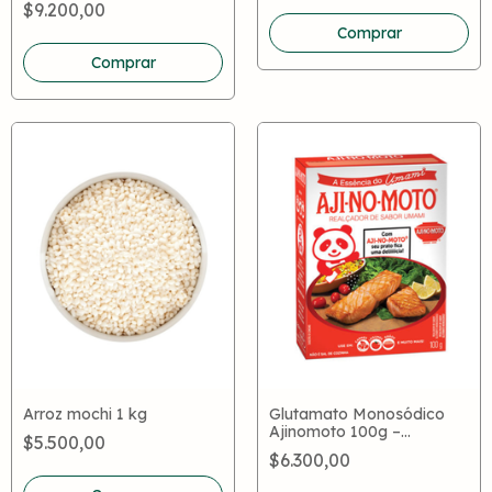
$9.200,00
Glutamato Monosódico
Arroz mochi 1 kg
Ajinomoto 100g –
$5.500,00
Potenciador de Sabor
$6.300,00
Umami Japonés