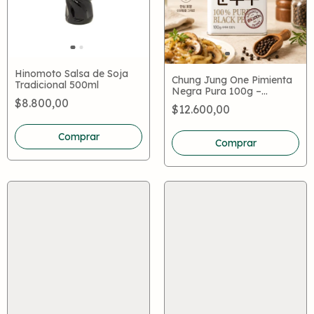
Hinomoto Salsa de Soja
Chung Jung One Pimienta
Tradicional 500ml
Negra Pura 100g –
$8.800,00
Condimento Coreano
$12.600,00
Premium