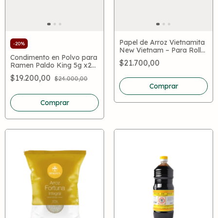
Papel de Arroz Vietnamita
-
20
%
New Vietnam – Para Rolls,
Condimento en Polvo para
Arrollados y Spring Rolls
$21.700,00
Ramen Paldo King 5g x20
Sobres – Saborizador
$19.200,00
$24.000,00
Coreano Auténtico
Comprar