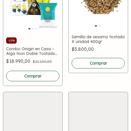
Semilla de sesamo tostado
-
10
%
X unidad 400gr
Combo Onigiri en Casa –
$5.800,00
Alga Nori Doble Tostado
x20 + Arroz Fortuna 0000
$18.990,00
$21.100,00