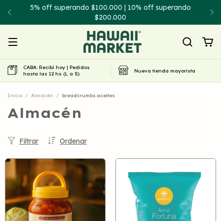
5% off superando $100.000 | 10% off superando
$200.000
CABA: Recibí hoy | Pedidos
Nueva tienda mayorista
hasta las 12 hs (L a S)
Inicio
/
Almacén
/
breadcrumbs.aceites
Almacén
Filtrar
Ordenar