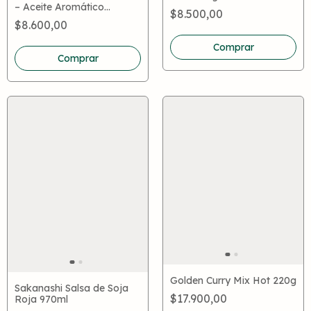
– Aceite Aromático
$8.500,00
Asiático para Cocina y
$8.600,00
Finalizar
Comprar
Golden Curry Mix Hot 220g
Sakanashi Salsa de Soja
$17.900,00
Roja 970ml