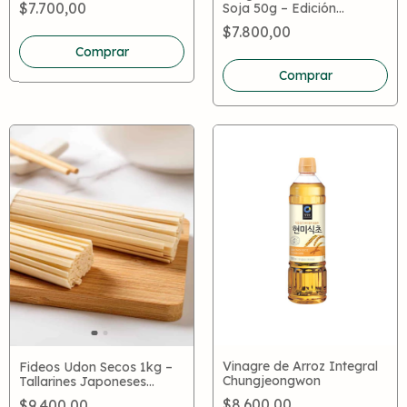
$7.700,00
Soja 50g – Edición
Especial Seventeen |
$7.800,00
Copos de Alga Coreana
Vinagre de Arroz Integral
Fideos Udon Secos 1kg –
Chungjeongwon
Tallarines Japoneses
Gruesos para Sopas y
$8.600,00
$9.400,00