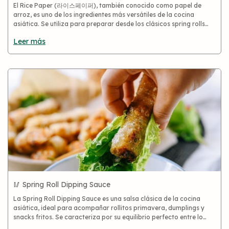
El Rice Paper (라이스페이퍼), también conocido como papel de
arroz, es uno de los ingredientes más versátiles de la cocina
asiática. Se utiliza para preparar desde los clásicos spring rolls
vietnamitas hasta recetas virales como dumplings, chips
Leer más
crocantes,
🥢 Spring Roll Dipping Sauce
La Spring Roll Dipping Sauce es una salsa clásica de la cocina
asiática, ideal para acompañar rollitos primavera, dumplings y
snacks fritos. Se caracteriza por su equilibrio perfecto entre lo
dulce, ácido y ligeramente salado.