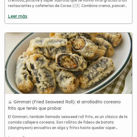
cremosa, picante y súper sabrosa que se volvió viral gracias a los
restaurantes y cafeterías de Corea 🇰🇷. Combina crema, panceta
o camarones, ajo y el toque coreano estrella: gochujang. Un pla
Leer más
🍙 Gimmari (Fried Seaweed Roll): el arrolladito coreano
frito que tenés que probar
El Gimmari, también llamado seaweed roll frito, es un clásico de la
comida callejera coreana. Son rollitos de fideos de batata
(dangmyeon) envueltos en alga y fritos hasta quedar súper
crocantes 🤤. Se suelen comer con tteokbokki y son una bomba de