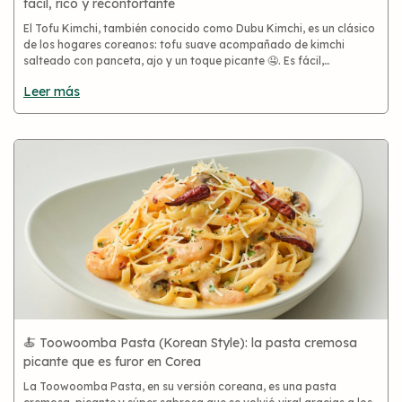
fácil, rico y reconfortante
El Tofu Kimchi, también conocido como Dubu Kimchi, es un clásico
de los hogares coreanos: tofu suave acompañado de kimchi
salteado con panceta, ajo y un toque picante 🤤. Es fácil,
económico y lleno de sabor, ideal para quienes aman el K-Food o
Leer más
quier
🍝 Toowoomba Pasta (Korean Style): la pasta cremosa
picante que es furor en Corea
La Toowoomba Pasta, en su versión coreana, es una pasta