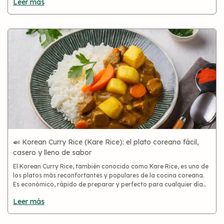
Leer más
s
🍛 Korean Curry Rice (Kare Rice): el plato coreano fácil,
casero y lleno de sabor
El Korean Curry Rice, también conocido como Kare Rice, es uno de
los platos más reconfortantes y populares de la cocina coreana.
Es económico, rápido de preparar y perfecto para cualquier día
de la semana. Ideal para quienes buscan una comida casera,
Leer más