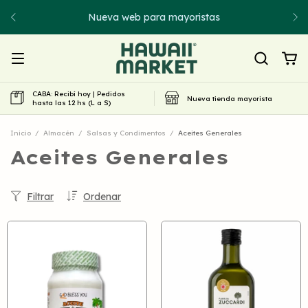
Nueva web para mayoristas
CABA: Recibí hoy | Pedidos
Nueva tienda mayorista
hasta las 12 hs (L a S)
Inicio
/
Almacén
/
Salsas y Condimentos
/
Aceites Generales
Aceites Generales
Filtrar
Ordenar