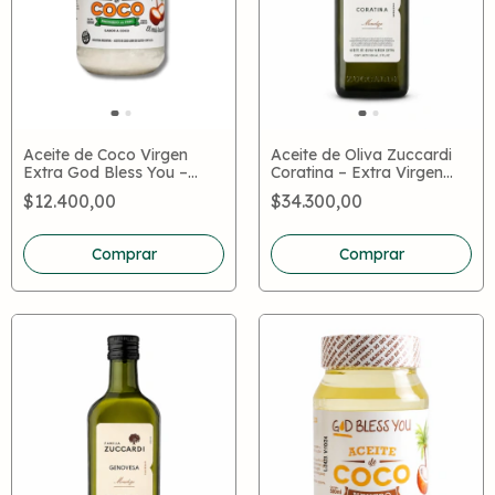
Aceite de Coco Virgen
Aceite de Oliva Zuccardi
Extra God Bless You –
Coratina – Extra Virgen
Prensado en Frío, Apto
Alto en Polifenoles
$12.400,00
$34.300,00
Keto
Premium Mendoza
Comprar
Comprar