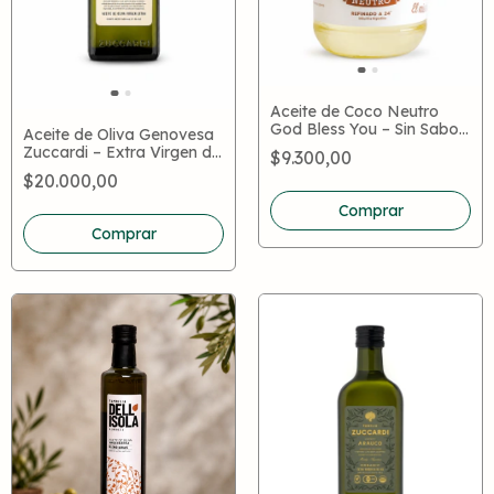
Aceite de Coco Neutro
God Bless You – Sin Sabor,
Aceite de Oliva Genovesa
Apto Keto y Cocina
Zuccardi – Extra Virgen de
$9.300,00
Saludable
Primer Prensado en Frío
$20.000,00
Comprar
Comprar