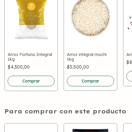
Arroz integral mochi
Arroz Fortuna Integral
Ar
1kg
1kg
$8
$5.500,00
$4.300,00
Comprar
Para comprar con este producto