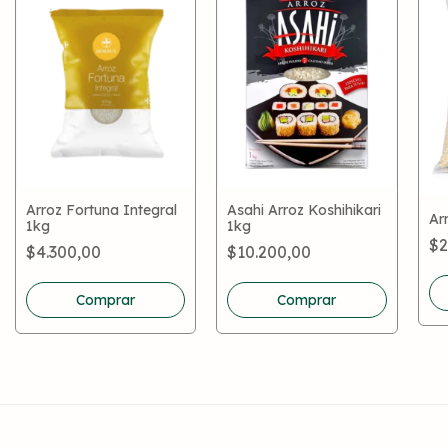
Arroz Fortuna Integral
Asahi Arroz Koshihikari
Ar
1kg
1kg
$2
$4.300,00
$10.200,00