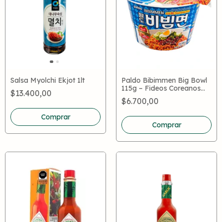
Salsa Myolchi Ekjot 1lt
Paldo Bibimmen Big Bowl
115g – Fideos Coreanos
$13.400,00
Fríos con Salsa Picante
$6.700,00
Dulce