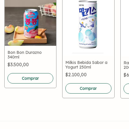
Bon Bon Durazno
340ml
Milkis Bebida Sabor a
Ra
$3.500,00
Yogurt 250ml
20
$2.100,00
$6